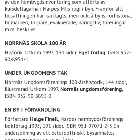
av den hembygdsinventering som utförts av
kursdeltagarna i Närpes MI:s regi i byn. Framför allt
bosättningen har kartlagts, men också byns förhistoria,
bomärken, torpare, evakuerade, näringsliv, föreningar
m.m. beskrivs.
NORRNÄS SKOLA 100 ÅR
Historik. Utkom 1997, 134 sidor.
Eget förlag
, ISBN 952-
90-8951-1
UNDER UNGDOMENS TAK
Norrnäs Ungdomsförenings 100-årshistorik, 144 sidor,
illustrerad. Utkom 1997.
Norrnäs ungdomsförening
,
ISBN 952-90-8893-0
EN BY I FÖRVANDLING
Författare
Helge Finell
, Närpes hembygdsförenings
bokförlag 1995, 191 sidor. ISBN 951-97071-2-3 En
undersökning av ett österbottniskt bysamhälles
omdaning under en mansålder.