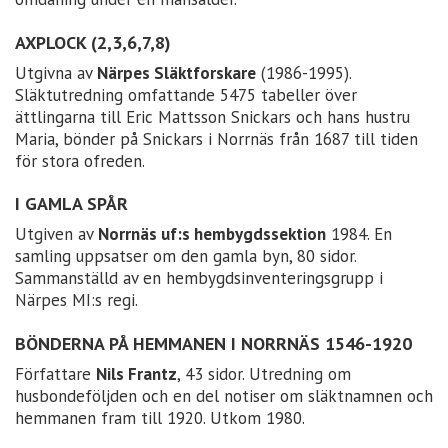
AXPLOCK (2,3,6,7,8)
Utgivna av
Närpes Släktforskare
(1986-1995).
Släktutredning omfattande 5475 tabeller över
ättlingarna till Eric Mattsson Snickars och hans hustru
Maria, bönder på Snickars i Norrnäs från 1687 till tiden
för stora ofreden.
I GAMLA SPÅR
Utgiven av
Norrnäs uf:s hembygdssektion
1984. En
samling uppsatser om den gamla byn, 80 sidor.
Sammanställd av en hembygdsinventeringsgrupp i
Närpes MI:s regi.
BÖNDERNA PÅ HEMMANEN I NORRNÄS 1546-1920
Författare
Nils Frantz
, 43 sidor. Utredning om
husbondeföljden och en del notiser om släktnamnen och
hemmanen fram till 1920. Utkom 1980.