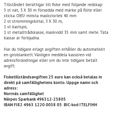
Tillståndet berättigar till fiske med följande redskap:
5 st nät, 3 X 30 m försedda med märke på flöte eller
sticka. OBS! minsta maskstorlek 40 mm
2 st strömmingskötar, 3 X 30 m,
1 st kastspö,
1 st metalltrådskasse, maskvidd 35 mm samt mete. Täta
kassar är förbjudna.
Har du tidigare erlagt avgiften erhåller du automatiskt
en giroblankett. Vänligen meddela kassören vid
adressförändringar eller om du inte tidigare betalt
avgift.
Fisketillståndsavgiften 25 euro kan också betalas in
direkt på samfällighetens konto. Uppge namn och
adress:
Norrnäs samfällighet
Närpes Sparbank 496312-23805
IBAN FI82 4963 1220 0038 05 BIC-kod ITELFIHH