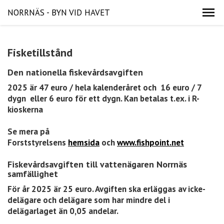
NORRNÄS - BYN VID HAVET
Fisketillstånd
Den nationella fiskevårdsavgiften
2025 är 47 euro / hela kalenderåret och 16 euro / 7
dygn eller 6 euro för ett dygn. Kan betalas t.ex. i R-
kioskerna
Se mera på
Forststyrelsens
hemsida
och
www.fishpoint.net
Fiskevårdsavgiften till vattenägaren Norrnäs
samfällighet
För år 2025 är 25 euro. Avgiften ska erläggas av icke-
delägare och delägare som har mindre del i
delägarlaget än 0,05 andelar.