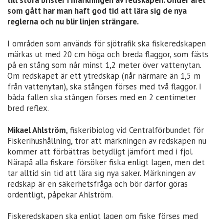
till stora brister i märkningen av redskapen. Under året
som gått har man haft god tid att lära sig de nya
reglerna och nu blir linjen strängare.
I områden som används för sjötrafik ska fiskeredskapen
märkas ut med 20 cm höga och breda flaggor, som fästs
på en stång som når minst 1,2 meter över vattenytan.
Om redskapet är ett ytredskap (når närmare än 1,5 m
från vattenytan), ska stången förses med två flaggor. I
båda fallen ska stången förses med en 2 centimeter
bred reflex.
Mikael Ahlström
, fiskeribiolog vid Centralförbundet för
Fiskerihushållning, tror att märkningen av redskapen nu
kommer att förbättras betydligt jämfört med i fjol.
Närapå alla fiskare försöker fiska enligt lagen, men det
tar alltid sin tid att lära sig nya saker. Märkningen av
redskap är en säkerhetsfråga och bör därför göras
ordentligt, påpekar Ahlström.
Fiskeredskapen ska enligt lagen om fiske förses med