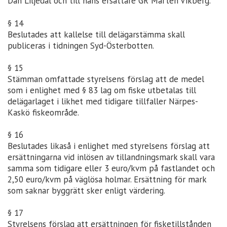
Dan Liljedal och till hans ersättare GR Mårten Vikberg.
§ 14
Beslutades att kallelse till delägarstämma skall
publiceras i tidningen Syd-Österbotten.
§ 15
Stämman omfattade styrelsens förslag att de medel
som i enlighet med § 83 lag om fiske utbetalas till
delägarlaget i likhet med tidigare tillfaller Närpes-
Kaskö fiskeområde.
§ 16
Beslutades likaså i enlighet med styrelsens förslag att
ersättningarna vid inlösen av tillandningsmark skall vara
samma som tidigare eller 3 euro/kvm på fastlandet och
2,50 euro/kvm på väglösa holmar. Ersättning för mark
som saknar byggrätt sker enligt värdering.
§ 17
Styrelsens förslag att ersättningen för fisketillstånden