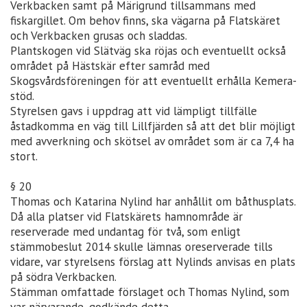
Verkbacken samt på Märigrund tillsammans med
fiskargillet. Om behov finns, ska vägarna på Flatskäret
och Verkbacken grusas och sladdas.
Plantskogen vid Slätväg ska röjas och eventuellt också
området på Hästskär efter samråd med
Skogsvårdsföreningen för att eventuellt erhålla Kemera-
stöd.
Styrelsen gavs i uppdrag att vid lämpligt tillfälle
åstadkomma en väg till Lillfjärden så att det blir möjligt
med avverkning och skötsel av området som är ca 7,4 ha
stort.
§ 20
Thomas och Katarina Nylind har anhållit om båthusplats.
Då alla platser vid Flatskärets hamnområde är
reserverade med undantag för två, som enligt
stämmobeslut 2014 skulle lämnas oreserverade tills
vidare, var styrelsens förslag att Nylinds anvisas en plats
på södra Verkbacken.
Stämman omfattade förslaget och Thomas Nylind, som