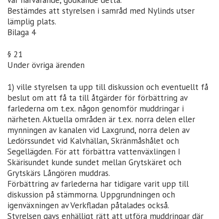
var närvarande, godkände detta.
Bestämdes att styrelsen i samråd med Nylinds utser
lämplig plats.
Bilaga 4
§ 21
Under övriga ärenden
1) ville styrelsen ta upp till diskussion och eventuellt få
beslut om att få ta till åtgärder för förbättring av
farlederna om t.ex. någon genomför muddringar i
närheten. Aktuella områden är t.ex. norra delen eller
mynningen av kanalen vid Laxgrund, norra delen av
Ledörssundet vid Kalvhällan, Skränmåshålet och
Segellägden. För att förbättra vattenväxlingen I
Skärisundet kunde sundet mellan Grytskäret och
Grytskärs Långören muddras.
Förbättring av farlederna har tidigare varit upp till
diskussion på stämmorna. Uppgrundningen och
igenväxningen av Verkfladan påtalades också.
Styrelsen gavs enhälligt rätt att utföra muddringar där