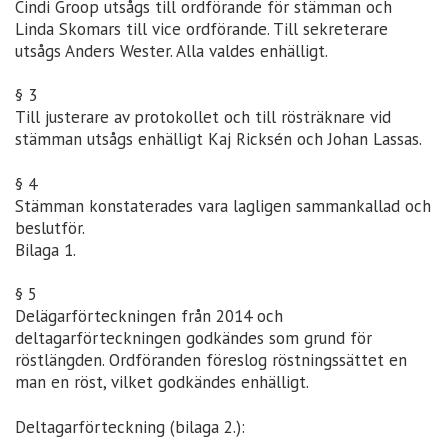
Cindi Groop utsågs till ordförande för stämman och
Linda Skomars till vice ordförande. Till sekreterare
utsågs Anders Wester. Alla valdes enhälligt.
§ 3
Till justerare av protokollet och till rösträknare vid
stämman utsågs enhälligt Kaj Ricksén och Johan Lassas.
§ 4
Stämman konstaterades vara lagligen sammankallad och
beslutför.
Bilaga 1.
§ 5
Delägarförteckningen från 2014 och
deltagarförteckningen godkändes som grund för
röstlängden. Ordföranden föreslog röstningssättet en
man en röst, vilket godkändes enhälligt.
Deltagarförteckning (bilaga 2.):