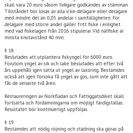
skall vara 20 euro såsom tidigare godkändes av stämman.
Tillståndet bör lösas av alla icke-delägare eller delägare
med mindre del än 0,05 andelar i samfälligheten. För
delägare med större andel gäller fritt fiske i enlighet
med vad fiskelagen från 2016 stipulerar. Vid nätfiske är
minsta knutavstånd 40 mm.
§ 18
Beslutades att utplantera fiskyngel för 6000 euro.
Förutom yngel av sik och lake beslutades att efter två
års uppehåll igen sätta ut yngel av laxöring. Bestämdes
också att igen försöka få yngel av gös, som inte gått att
fås de senaste två åren.
Restaureringen av Norkfladan och Fattiggatsdiket skall
fortsätta och fördämningarna om möjligt färdigställas.
Resultatet bör kontinuerligt uppföljas.
§ 19
Bestämdes att nödig röjning och städning ska göras på