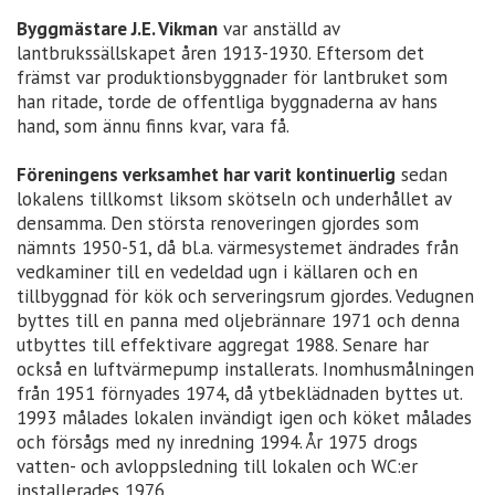
Byggmästare J.E. Vikman
var anställd av
lantbrukssällskapet åren 1913-1930. Eftersom det
främst var produktionsbyggnader för lantbruket som
han ritade, torde de offentliga byggnaderna av hans
hand, som ännu finns kvar, vara få.
Föreningens verksamhet har varit kontinuerlig
sedan
lokalens tillkomst liksom skötseln och underhållet av
densamma. Den största renoveringen gjordes som
nämnts 1950-51, då bl.a. värmesystemet ändrades från
vedkaminer till en vedeldad ugn i källaren och en
tillbyggnad för kök och serveringsrum gjordes. Vedugnen
byttes till en panna med oljebrännare 1971 och denna
utbyttes till effektivare aggregat 1988. Senare har
också en luftvärmepump installerats. Inomhusmålningen
från 1951 förnyades 1974, då ytbeklädnaden byttes ut.
1993 målades lokalen invändigt igen och köket målades
och försågs med ny inredning 1994. År 1975 drogs
vatten- och avloppsledning till lokalen och WC:er
installerades 1976.