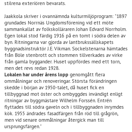
stilrena exteriören bevarats.
Jaakkola skriver i ovannämnda kulturmiljöprogram: "1897
grundades Norrnäs Ungdomsförening vid ett möte
sammankallat av folkskolläraren Johan Edvard Norrholm.
Egen lokal stod färdig 1916 på en tomt i södra delen av
byn. Ritningarna var gjorda av lantbrukssällskapets
byggnadsinstruktör J.E. Vikman. Sockelstenarna hämtades
från Böle stenbrott och stommen tillverkades av virke
från gamla byggander. Huset uppfördes med ett torn,
men det revs redan 1928.
Lokalen har under årens lopp
genomgått flera
ommålningar och renoveringar. Största förändringen
skedde i början av 1950-talet, då huset fick en
tillbyggnad mot öster och ombyggdes invändigt enligt
ritningar av byggmästare Wilhelm Forssén. Entrén
flyttades till södra gaveln och i tillbyggnaden inrymdes
kök. 1955 ändrades fasadfärgen från röd till grågrön,
men vid senare ommålningar återgick man till
ursprungsfärgen."