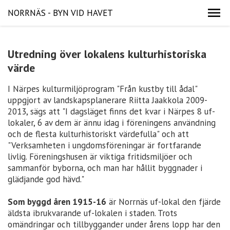
NORRNÄS - BYN VID HAVET
Utredning över lokalens kulturhistoriska
värde
I Närpes kulturmiljöprogram "Från kustby till ådal"
uppgjort av landskapsplanerare Riitta Jaakkola 2009-
2013, sägs att "I dagsläget finns det kvar i Närpes 8 uf-
lokaler, 6 av dem är ännu idag i föreningens användning
och de flesta kulturhistoriskt värdefulla" och att
"Verksamheten i ungdomsföreningar är fortfarande
livlig. Föreningshusen är viktiga fritidsmiljöer och
sammanför byborna, och man har hållit byggnader i
glädjande god hävd."
Som byggd åren 1915-16
är Norrnäs uf-lokal den fjärde
äldsta ibrukvarande uf-lokalen i staden. Trots
omändringar och tillbyggander under årens lopp har den