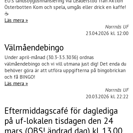
EU:s landsbygdsfinansiering via Leaderstöd från Aktion
Österbotten Kom och spela, umgås eller drick en kaffe!
☕️
Läs mera »
Norrnäs UF
23.04.2026
kl. 12:00
Välmåendebingo
Under april-månad (30.3-3.5.3036) ordnas
välmåendebingo och vi vill utmana just dig! Det enda du
behöver göra är att utföra uppgifterna på bingobrickan
och få BINGO!
Läs mera »
Norrnäs UF
20.03.2026
kl. 22:22
Eftermiddagscafé för daglediga
på uf-lokalen tisdagen den 24
mars (OBS! ändrad dag) kl. 13.00.