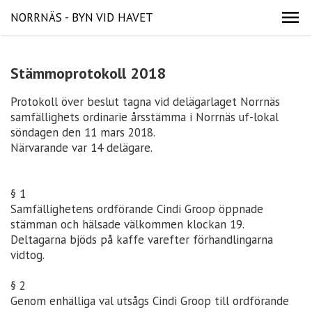
NORRNÄS - BYN VID HAVET
Stämmoprotokoll 2018
Protokoll över beslut tagna vid delägarlaget Norrnäs
samfällighets ordinarie årsstämma i Norrnäs uf-lokal
söndagen den 11 mars 2018.
Närvarande var 14 delägare.
§ 1
Samfällighetens ordförande Cindi Groop öppnade
stämman och hälsade välkommen klockan 19.
Deltagarna bjöds på kaffe varefter förhandlingarna
vidtog.
§ 2
Genom enhälliga val utsågs Cindi Groop till ordförande