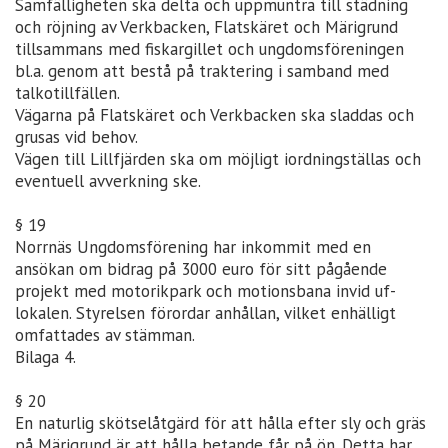
Samfälligheten ska delta och uppmuntra till städning
och röjning av Verkbacken, Flatskäret och Märigrund
tillsammans med fiskargillet och ungdomsföreningen
bl.a. genom att bestå på traktering i samband med
talkotillfällen.
Vägarna på Flatskäret och Verkbacken ska sladdas och
grusas vid behov.
Vägen till Lillfjärden ska om möjligt iordningställas och
eventuell avverkning ske.
§ 19
Norrnäs Ungdomsförening har inkommit med en
ansökan om bidrag på 3000 euro för sitt pågående
projekt med motorikpark och motionsbana invid uf-
lokalen. Styrelsen förordar anhållan, vilket enhälligt
omfattades av stämman.
Bilaga 4.
§ 20
En naturlig skötselåtgärd för att hålla efter sly och gräs
på Märigrund är att hålla betande får på ön. Detta har