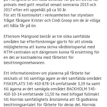
prövats med gott resultat senast somrarna 2013 och
2017 efter ett uppehåll på ca 50 år.
För att få kontinuitet i verksamheten har styrelsen
frågat fårägare Krister och Cindi Groop om de är villiga
att hålla får på ön.
Eftersom Märigrund består av tre olika samfällda
områden har efterforskningar gjorts för att utreda
möjligheterna att kunna skriva vårdbiotopavtal med
NTM-centralen och därigenom kunna få ersättning för
en del av kostnaderna med fårbetet för
besittningsinnehavaren.
Ett informationsbrev om planerna på fårbete har
skickats ut till samtliga ägare av det samfällda området
FISKEPLATS 545-410-878-14 omfattande 3,19 ha samt
till ägarna av det samägda området BACKHOLM 545-
410-10-14 omfattande 11,50 ha med bifogad fullmakt
till Norrnäs samfällighets årsstämma att få godkänna
besittningsavtalet för fårbete för deras del. Norrnäs