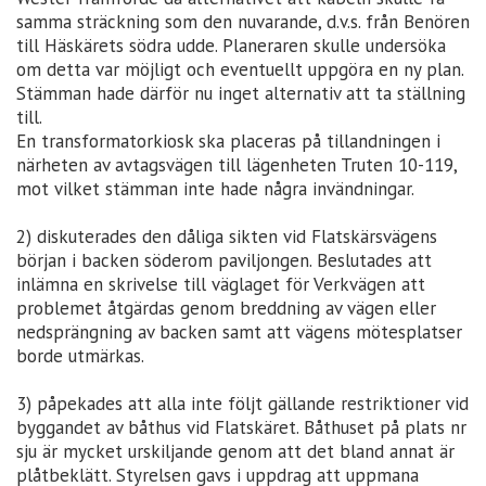
samma sträckning som den nuvarande, d.v.s. från Benören
till Häskärets södra udde. Planeraren skulle undersöka
om detta var möjligt och eventuellt uppgöra en ny plan.
Stämman hade därför nu inget alternativ att ta ställning
till.
En transformatorkiosk ska placeras på tillandningen i
närheten av avtagsvägen till lägenheten Truten 10-119,
mot vilket stämman inte hade några invändningar.
2) diskuterades den dåliga sikten vid Flatskärsvägens
början i backen söderom paviljongen. Beslutades att
inlämna en skrivelse till väglaget för Verkvägen att
problemet åtgärdas genom breddning av vägen eller
nedsprängning av backen samt att vägens mötesplatser
borde utmärkas.
3) påpekades att alla inte följt gällande restriktioner vid
byggandet av båthus vid Flatskäret. Båthuset på plats nr
sju är mycket urskiljande genom att det bland annat är
plåtbeklätt. Styrelsen gavs i uppdrag att uppmana