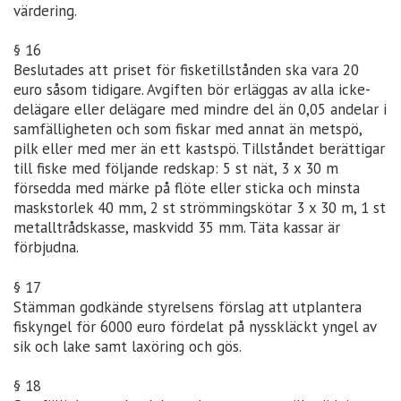
värdering.
§ 16
Beslutades att priset för fisketillstånden ska vara 20
euro såsom tidigare. Avgiften bör erläggas av alla icke-
delägare eller delägare med mindre del än 0,05 andelar i
samfälligheten och som fiskar med annat än metspö,
pilk eller med mer än ett kastspö. Tillståndet berättigar
till fiske med följande redskap: 5 st nät, 3 x 30 m
försedda med märke på flöte eller sticka och minsta
maskstorlek 40 mm, 2 st strömmingskötar 3 x 30 m, 1 st
metalltrådskasse, maskvidd 35 mm. Täta kassar är
förbjudna.
§ 17
Stämman godkände styrelsens förslag att utplantera
fiskyngel för 6000 euro fördelat på nysskläckt yngel av
sik och lake samt laxöring och gös.
§ 18