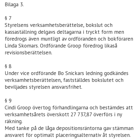
Bilaga 3.
§ 7
Styrelsens verksamhetsberättelse, bokslut och
kassaställning delgavs deltagarna i tryckt form men
föredrogs även muntligt av ordföranden och bokföraren
Linda Skomars. Ordförande Groop föredrog likaså
revisionsberättelsen.
§ 8
Under vice ordförande Bo Snickars ledning godkändes
verksamhetsberättelsen, fastställdes bokslutet och
beviljades styrelsen ansvarsfrihet.
§ 9
Cindi Groop övertog förhandlingarna och bestämdes att
verksamhetsårets överskott 27 737,87 överförs i ny
räkning.
Med tanke på de låga depositionsräntorna gav stämman
ansvaret för optimalt placeringsalternativ åt styrelsen.