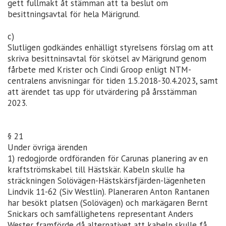
gett fullmakt åt stämman att ta beslut om
besittningsavtal för hela Märigrund.
c)
Slutligen godkändes enhälligt styrelsens förslag om att
skriva besittninsavtal för skötsel av Märigrund genom
fårbete med Krister och Cindi Groop enligt NTM-
centralens anvisningar för tiden 1.5.2018-30.4.2023, samt
att ärendet tas upp för utvärdering på årsstämman
2023.
§ 21
Under övriga ärenden
1) redogjorde ordföranden för Carunas planering av en
kraftströmskabel till Hästskär. Kabeln skulle ha
sträckningen Solövägen-Hästskärsfjärden-lägenheten
Lindvik 11-62 (Siv Westlin). Planeraren Anton Rantanen
har besökt platsen (Solövägen) och markägaren Bernt
Snickars och samfällighetens representant Anders
Wester framförde då alternativet att kabeln skulle få