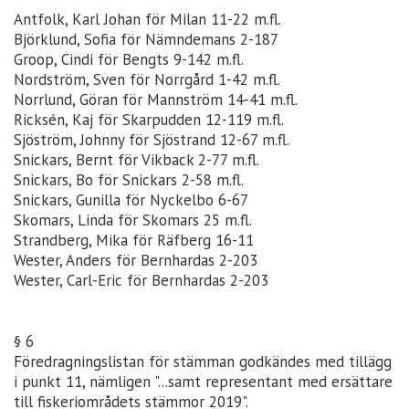
Antfolk, Karl Johan för Milan 11-22 m.fl.
Björklund, Sofia för Nämndemans 2-187
Groop, Cindi för Bengts 9-142 m.fl.
Nordström, Sven för Norrgård 1-42 m.fl.
Norrlund, Göran för Mannström 14-41 m.fl.
Ricksén, Kaj för Skarpudden 12-119 m.fl.
Sjöström, Johnny för Sjöstrand 12-67 m.fl.
Snickars, Bernt för Vikback 2-77 m.fl.
Snickars, Bo för Snickars 2-58 m.fl.
Snickars, Gunilla för Nyckelbo 6-67
Skomars, Linda för Skomars 25 m.fl.
Strandberg, Mika för Räfberg 16-11
Wester, Anders för Bernhardas 2-203
Wester, Carl-Eric för Bernhardas 2-203
§ 6
Föredragningslistan för stämman godkändes med tillägg
i punkt 11, nämligen "...samt representant med ersättare
till fiskeriområdets stämmor 2019".