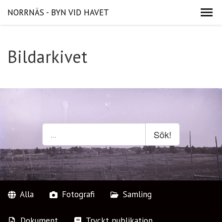
NORRNÄS - BYN VID HAVET
Bildarkivet
Sök!
Alla
Fotografi
Samling
Dokument
Tryckt publikation