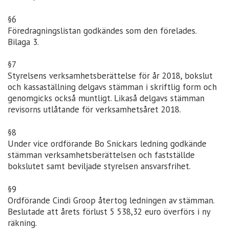
§6
Föredragningslistan godkändes som den förelades.
Bilaga 3.
§7
Styrelsens verksamhetsberättelse för år 2018, bokslut
och kassaställning delgavs stämman i skriftlig form och
genomgicks också muntligt. Likaså delgavs stämman
revisorns utlåtande för verksamhetsåret 2018.
§8
Under vice ordförande Bo Snickars ledning godkände
stämman verksamhetsberättelsen och fastställde
bokslutet samt beviljade styrelsen ansvarsfrihet.
§9
Ordförande Cindi Groop återtog ledningen av stämman.
Beslutade att årets förlust 5 538,32 euro överförs i ny
räkning.