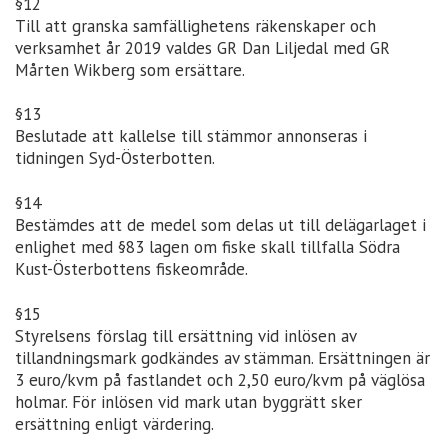
§12
Till att granska samfällighetens räkenskaper och
verksamhet år 2019 valdes GR Dan Liljedal med GR
Mårten Wikberg som ersättare.
§13
Beslutade att kallelse till stämmor annonseras i
tidningen Syd-Österbotten.
§14
Bestämdes att de medel som delas ut till delägarlaget i
enlighet med §83 lagen om fiske skall tillfalla Södra
Kust-Österbottens fiskeområde.
§15
Styrelsens förslag till ersättning vid inlösen av
tillandningsmark godkändes av stämman. Ersättningen är
3 euro/kvm på fastlandet och 2,50 euro/kvm på väglösa
holmar. För inlösen vid mark utan byggrätt sker
ersättning enligt värdering.