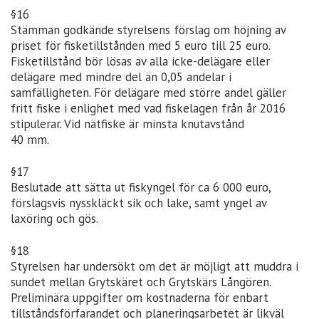
§16
Stämman godkände styrelsens förslag om höjning av
priset för fisketillstånden med 5 euro till 25 euro.
Fisketillstånd bör lösas av alla icke-delägare eller
delägare med mindre del än 0,05 andelar i
samfälligheten. För delägare med större andel gäller
fritt fiske i enlighet med vad fiskelagen från år 2016
stipulerar. Vid nätfiske är minsta knutavstånd
40 mm.
§17
Beslutade att sätta ut fiskyngel för ca 6 000 euro,
förslagsvis nysskläckt sik och lake, samt yngel av
laxöring och gös.
§18
Styrelsen har undersökt om det är möjligt att muddra i
sundet mellan Grytskäret och Grytskärs Långören.
Preliminära uppgifter om kostnaderna för enbart
tillståndsförfarandet och planeringsarbetet är likväl