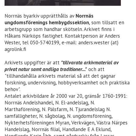
Norrnäs byarkiv upprätthålls av
Norrnäs
ungdomsförenings hembygdssektion
, som tillsatt en
arbetsgrupp som handhar skötseln. Arkivet finns i
Håkans Närköps fastighet. Kontaktperson är Anders
Wester, tel 050-5740199, e-mail: anders.wester (at)
agrolink.fi
Arkivets uppgifter är att
"tillvarata arkivmaterial av
privat natur samt andliga traditioner..."
och att
"tillhandahålla arkivets material så att det gagnar
forskning, undervisning, hobbyverksamhet och praktiska
behov".
Antalet arkivbildare år 2000 var 20, gränsår 1760-1991:
Norrnäs Andelshandel, N. El-andelslag, N.
Marthaförening, N. Pälsfarm, N. Tjurandelslag N.
samfälligheter, N. sågbolag, N. ungdomsförening,
Nykterhetsföreningen Myran, Verkvägen, Västra Närpes
Handelslag, Norrnäs filial, Handlande E A Eklund,
Handlande Karin Åbb, samt gårdsarkiv från Lassas,