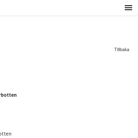
Tillbaka
erbotten
otten